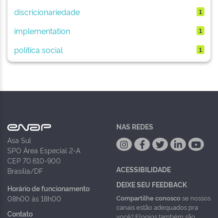
discricionariedade
1
implementation
1
política social
1
NAS REDES
Asa Sul
SPO Área Especial 2-A
CEP 70.610-900
ACESSIBILIDADE
Brasília/DF
DEIXE SEU FEEDBACK
Horário de funcionamento
Compartilhe conosco
se nossos
08h00 às 18h00
canais estão adequados pra
Contato
você? Elogios também são