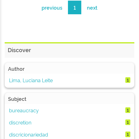
previous
1
next
Discover
Author
Lima, Luciana Leite
1
Subject
bureaucracy
1
discretion
1
discricionariedad
1