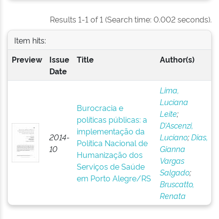
Results 1-1 of 1 (Search time: 0.002 seconds).
Item hits:
Preview
Issue
Title
Author(s)
Date
Lima,
Luciana
Burocracia e
Leite
;
políticas públicas: a
D’Ascenzi,
implementação da
2014-
Luciano
;
Dias,
Política Nacional de
10
Gianna
Humanização dos
Vargas
Serviços de Saúde
Salgado
;
em Porto Alegre/RS
Bruscatto,
Renata