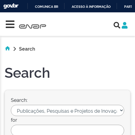
COMUNICA BR
ACESSO À INFORMAÇÃO
PARTI
Skip navigation
IR
PARA
O
CONTEÚDO
Search
Search
Search:
for