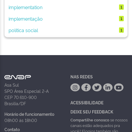
implementation
1
implementação
1
política social
1
NAS REDES
Asa Sul
SPO Área Especial 2-A
CEP 70.610-900
ACESSIBILIDADE
Brasília/DF
DEIXE SEU FEEDBACK
Horário de funcionamento
Compartilhe conosco
se nossos
08h00 às 18h00
canais estão adequados pra
Contato
você? Elogios também são