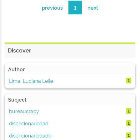
previous
1
next
Discover
Author
Lima, Luciana Leite
1
Subject
bureaucracy
1
discricionariedad
1
discricionariedade
1