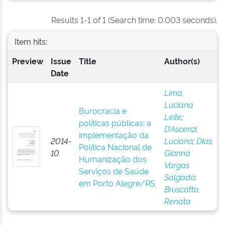
Results 1-1 of 1 (Search time: 0.003 seconds).
Item hits:
Preview
Issue
Title
Author(s)
Date
Lima,
Luciana
Burocracia e
Leite
;
políticas públicas: a
D’Ascenzi,
implementação da
2014-
Luciano
;
Dias,
Política Nacional de
10
Gianna
Humanização dos
Vargas
Serviços de Saúde
Salgado
;
em Porto Alegre/RS
Bruscatto,
Renata