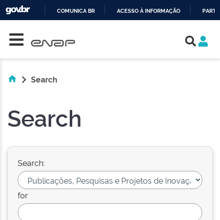
COMUNICA BR
ACESSO À INFORMAÇÃO
PARTI
Skip navigation
IR
PARA
O
CONTEÚDO
Search
Search
Search:
for