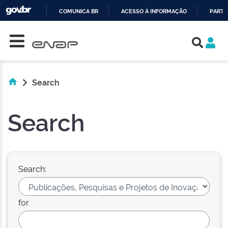
COMUNICA BR
ACESSO À INFORMAÇÃO
PARTI
Skip navigation
IR
PARA
O
CONTEÚDO
Search
Search
Search:
for