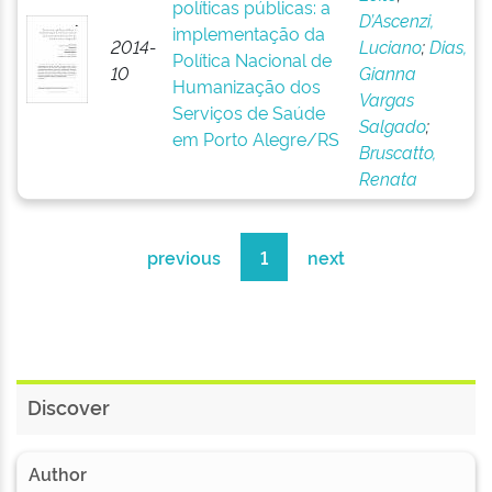
políticas públicas: a
D’Ascenzi,
implementação da
2014-
Luciano
;
Dias,
Política Nacional de
10
Gianna
Humanização dos
Vargas
Serviços de Saúde
Salgado
;
em Porto Alegre/RS
Bruscatto,
Renata
previous
1
next
Discover
Author