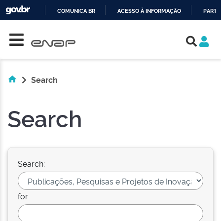
COMUNICA BR
ACESSO À INFORMAÇÃO
PARTI
Skip navigation
IR
PARA
O
CONTEÚDO
Search
Search
Search:
for