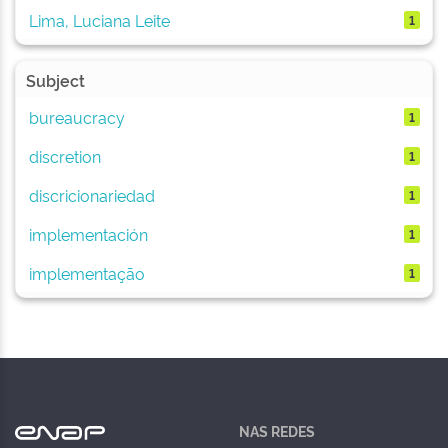
Lima, Luciana Leite
1
Subject
bureaucracy
1
discretion
1
discricionariedad
1
implementación
1
implementação
1
NAS REDES