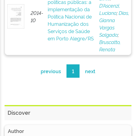
políticas públicas: a
D’Ascenzi,
implementação da
2014-
Luciano
;
Dias,
Política Nacional de
10
Gianna
Humanização dos
Vargas
Serviços de Saúde
Salgado
;
em Porto Alegre/RS
Bruscatto,
Renata
previous
1
next
Discover
Author