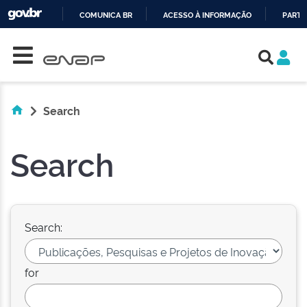
COMUNICA BR
ACESSO À INFORMAÇÃO
PARTI
Skip navigation
IR
PARA
O
CONTEÚDO
Search
Search
Search:
for