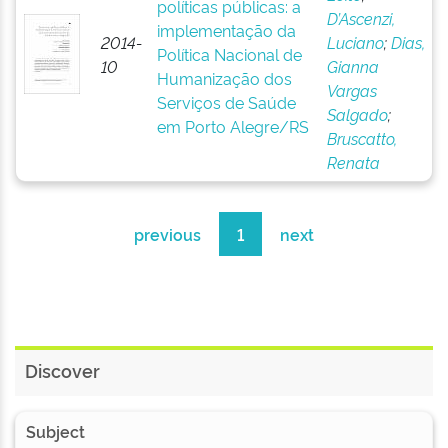
políticas públicas: a
D’Ascenzi,
implementação da
2014-
Luciano
;
Dias,
Política Nacional de
10
Gianna
Humanização dos
Vargas
Serviços de Saúde
Salgado
;
em Porto Alegre/RS
Bruscatto,
Renata
previous
1
next
Discover
Subject