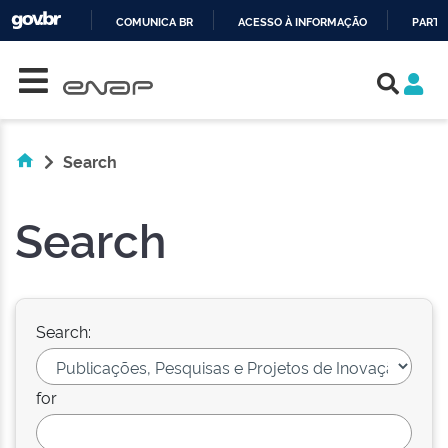
COMUNICA BR
ACESSO À INFORMAÇÃO
PARTI
Skip navigation
IR
PARA
O
CONTEÚDO
Search
Search
Search:
for