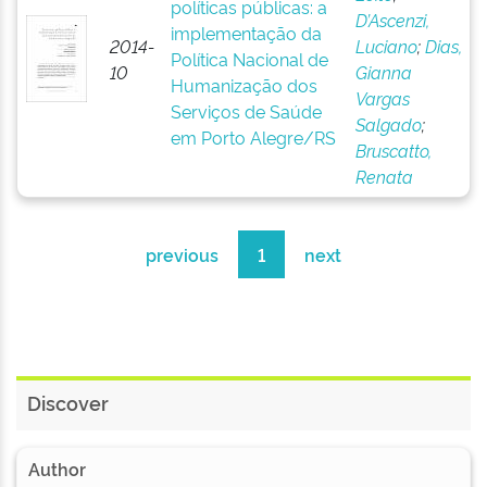
políticas públicas: a
D’Ascenzi,
implementação da
2014-
Luciano
;
Dias,
Política Nacional de
10
Gianna
Humanização dos
Vargas
Serviços de Saúde
Salgado
;
em Porto Alegre/RS
Bruscatto,
Renata
previous
1
next
Discover
Author