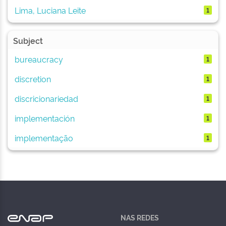
Lima, Luciana Leite
1
Subject
bureaucracy
1
discretion
1
discricionariedad
1
implementación
1
implementação
1
NAS REDES