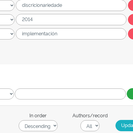
In order
Authors/record