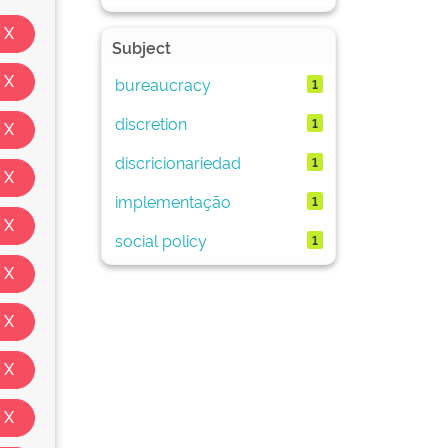
Subject
bureaucracy
1
discretion
1
discricionariedad
1
implementação
1
social policy
1