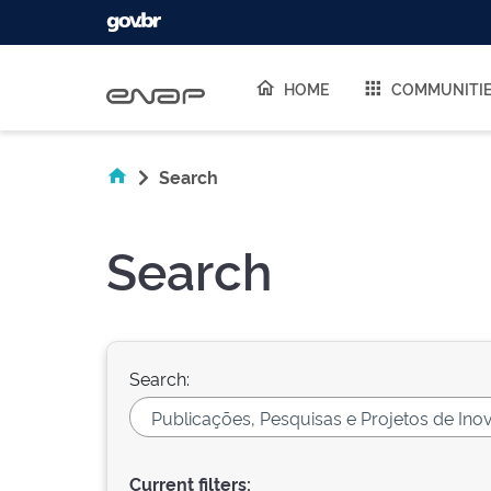
Skip navigation
HOME
COMMUNITI
Search
Search
Search:
Current filters: