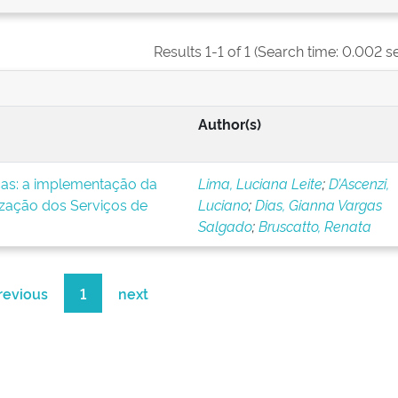
Results 1-1 of 1 (Search time: 0.002 s
Author(s)
icas: a implementação da
Lima, Luciana Leite
;
D’Ascenzi,
ização dos Serviços de
Luciano
;
Dias, Gianna Vargas
Salgado
;
Bruscatto, Renata
revious
1
next