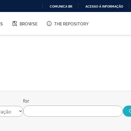
COMUNICA BR
ACESSO À INFORMAÇÃO
IR
PARA
ES
BROWSE
THE REPOSITORY
O
CONTEÚDO
for