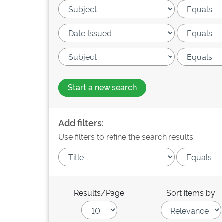
Start a new search
Add filters:
Use filters to refine the search results.
Results/Page
Sort items by