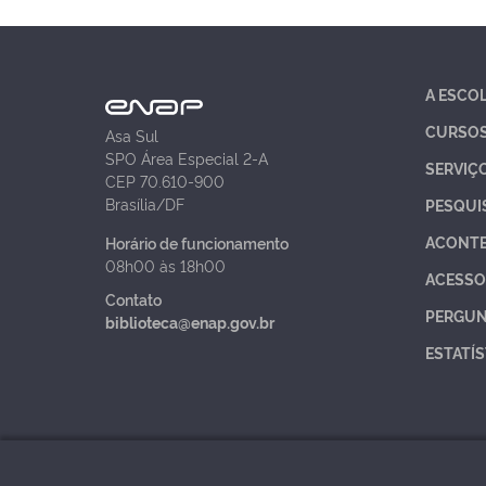
A ESCO
CURSO
Asa Sul
SPO Área Especial 2-A
SERVIÇ
CEP 70.610-900
Brasília/DF
PESQUI
ACONT
Horário de funcionamento
08h00 às 18h00
ACESSO
Contato
PERGUN
biblioteca@enap.gov.br
ESTATÍS