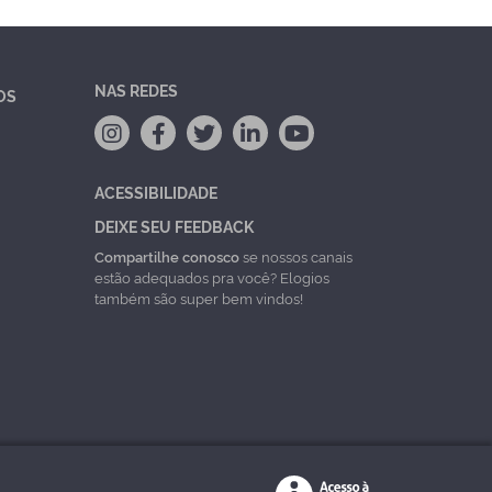
NAS REDES
OS
ACESSIBILIDADE
DEIXE SEU FEEDBACK
Compartilhe conosco
se nossos canais
estão adequados pra você? Elogios
também são super bem vindos!