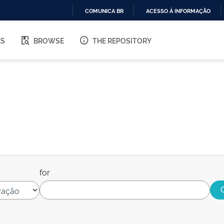
COMUNICA BR
ACESSO À INFORMAÇÃO
IR
PARA
ES
BROWSE
THE REPOSITORY
O
CONTEÚDO
for