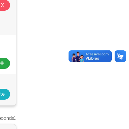
econds).