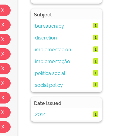
Subject
bureaucracy
1
discretion
1
implementación
1
implementação
1
política social
1
social policy
1
Date issued
2014
1