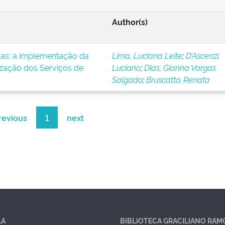
Author(s)
icas: a implementação da
Lima, Luciana Leite
;
D’Ascenzi,
ização dos Serviços de
Luciano
;
Dias, Gianna Vargas
Salgado
;
Bruscatto, Renata
revious
1
next
LA
BIBLIOTECA GRACILIANO RAM