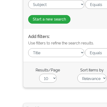
Start a new search
Add filters:
Use filters to refine the search results.
Results/Page
Sort items by