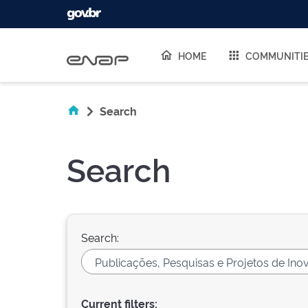
Skip navigation
HOME
COMMUNITI
Search
Search
Search:
Current filters: