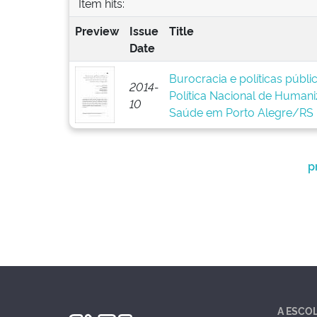
Item hits:
Preview
Issue
Title
Date
Burocracia e políticas públ
2014-
Política Nacional de Human
10
Saúde em Porto Alegre/RS
p
A ESCO