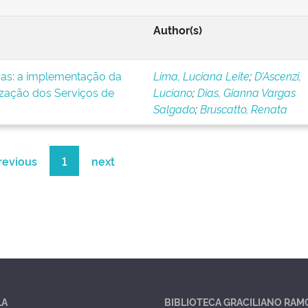
Author(s)
icas: a implementação da
Lima, Luciana Leite
;
D’Ascenzi,
ização dos Serviços de
Luciano
;
Dias, Gianna Vargas
Salgado
;
Bruscatto, Renata
revious
1
next
LA
BIBLIOTECA GRACILIANO RAM