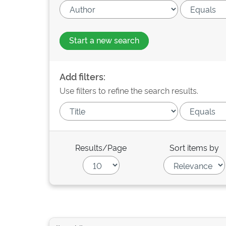
Start a new search
Add filters:
Use filters to refine the search results.
Results/Page
Sort items by