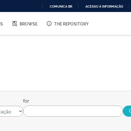
COMUNICA BR
ACESSO À INFORMAÇÃO
IR
PARA
ES
BROWSE
THE REPOSITORY
O
CONTEÚDO
for