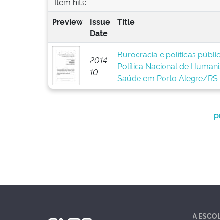
Item hits:
Preview
Issue
Title
Date
Burocracia e políticas públ
2014-
Política Nacional de Human
10
Saúde em Porto Alegre/RS
p
A ESCO