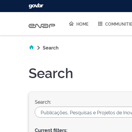
Skip navigation
HOME
COMMUNITI
Search
Search
Search:
Current filters: