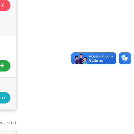
econds).