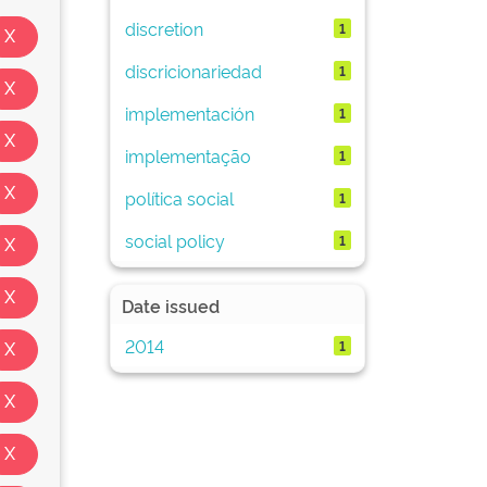
discretion
1
discricionariedad
1
implementación
1
implementação
1
política social
1
social policy
1
Date issued
2014
1