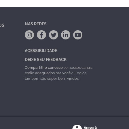
NAS REDES
OS
ACESSIBILIDADE
DEIXE SEU FEEDBACK
Compartilhe conosco
se nossos canais
estão adequados pra você? Elogios
também são super bem vindos!