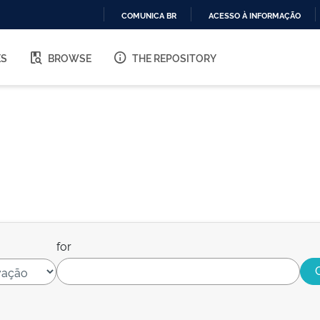
COMUNICA BR
ACESSO À INFORMAÇÃO
IR
PARA
ES
BROWSE
THE REPOSITORY
O
CONTEÚDO
for