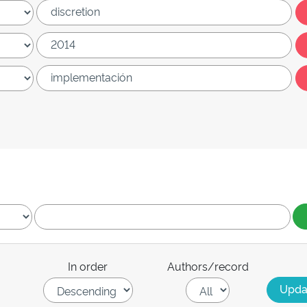
In order
Authors/record