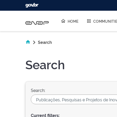
Skip navigation
HOME
COMMUNITI
Search
Search
Search:
Current filters: