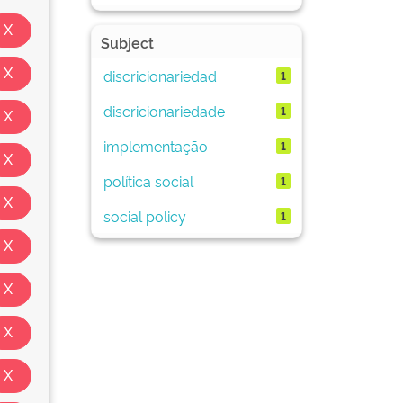
Subject
discricionariedad
1
discricionariedade
1
implementação
1
política social
1
social policy
1