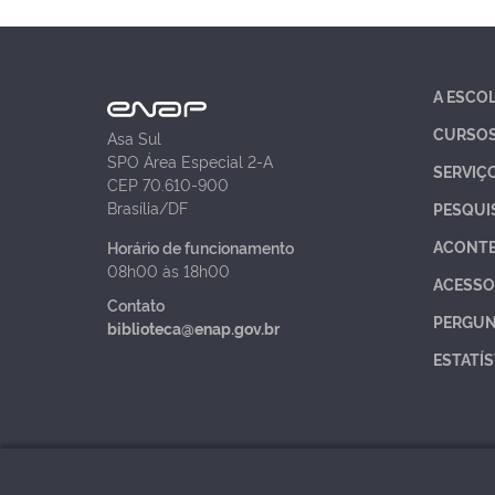
A ESCO
CURSO
Asa Sul
SPO Área Especial 2-A
SERVIÇ
CEP 70.610-900
Brasília/DF
PESQUI
ACONT
Horário de funcionamento
08h00 às 18h00
ACESSO
Contato
PERGUN
biblioteca@enap.gov.br
ESTATÍS