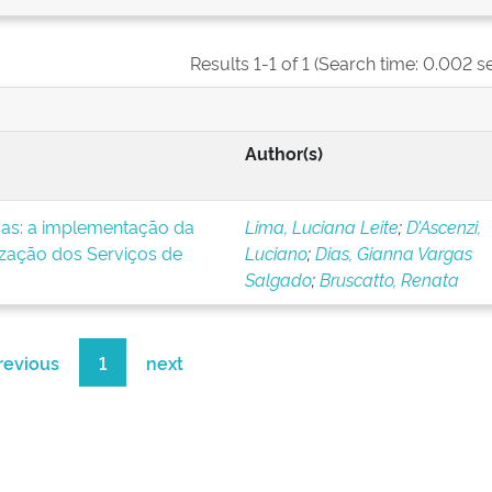
Results 1-1 of 1 (Search time: 0.002 s
Author(s)
icas: a implementação da
Lima, Luciana Leite
;
D’Ascenzi,
ização dos Serviços de
Luciano
;
Dias, Gianna Vargas
Salgado
;
Bruscatto, Renata
revious
1
next