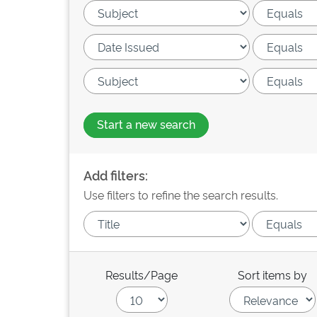
Start a new search
Add filters:
Use filters to refine the search results.
Results/Page
Sort items by