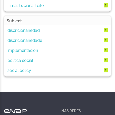
Lima, Luciana Leite
1
Subject
discricionariedad
1
discricionariedade
1
implementación
1
política social
1
social policy
1
NAS REDES