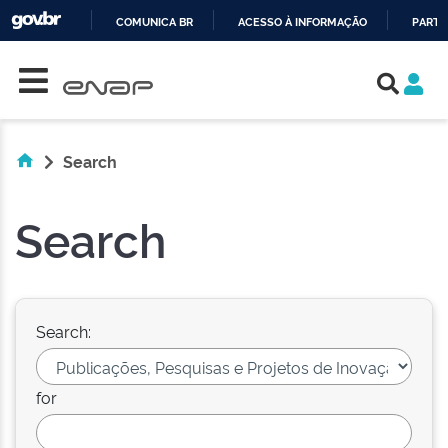
COMUNICA BR
ACESSO À INFORMAÇÃO
PARTI
Skip navigation
IR
PARA
O
CONTEÚDO
Search
Search
Search:
for