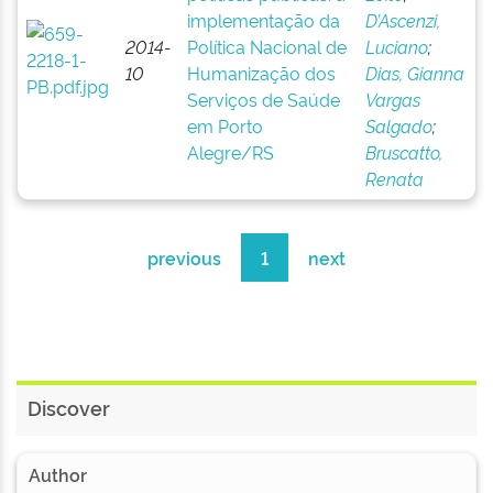
implementação da
D’Ascenzi,
2014-
Política Nacional de
Luciano
;
10
Humanização dos
Dias, Gianna
Serviços de Saúde
Vargas
em Porto
Salgado
;
Alegre/RS
Bruscatto,
Renata
previous
1
next
Discover
Author