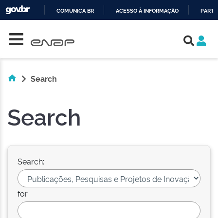
COMUNICA BR
ACESSO À INFORMAÇÃO
PARTI
Skip navigation
IR
PARA
O
CONTEÚDO
Search
Search
Search:
for