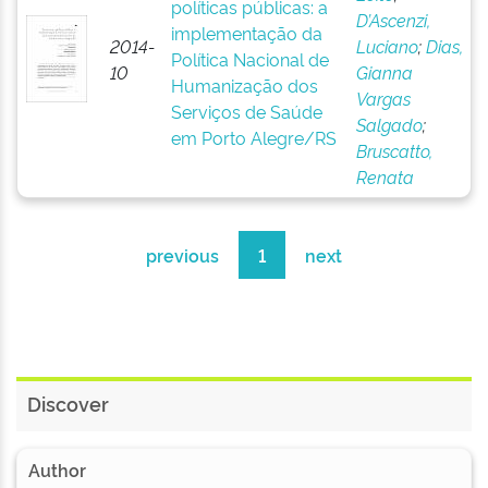
políticas públicas: a
D’Ascenzi,
implementação da
2014-
Luciano
;
Dias,
Política Nacional de
10
Gianna
Humanização dos
Vargas
Serviços de Saúde
Salgado
;
em Porto Alegre/RS
Bruscatto,
Renata
previous
1
next
Discover
Author