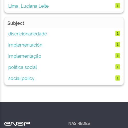
Lima, Luciana Leite
1
Subject
discricionariedade
1
implementación
1
implementação
1
política social
1
social policy
1
NAS REDES