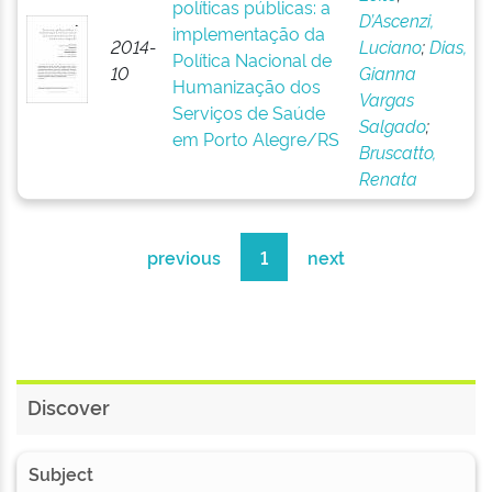
políticas públicas: a
D’Ascenzi,
implementação da
2014-
Luciano
;
Dias,
Política Nacional de
10
Gianna
Humanização dos
Vargas
Serviços de Saúde
Salgado
;
em Porto Alegre/RS
Bruscatto,
Renata
previous
1
next
Discover
Subject