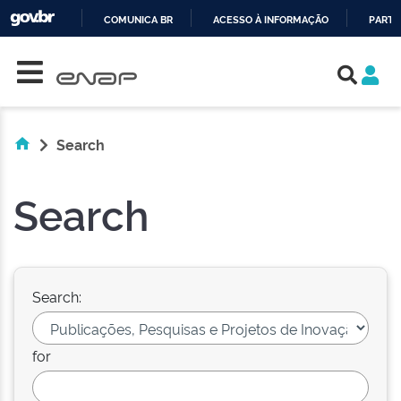
COMUNICA BR
ACESSO À INFORMAÇÃO
PARTI
Skip navigation
IR
PARA
O
CONTEÚDO
Search
Search
Search:
for