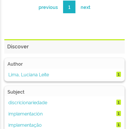
previous
1
next
Discover
Author
Lima, Luciana Leite
1
Subject
discricionariedade
1
implementación
1
implementação
1