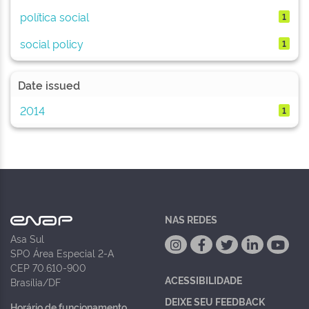
política social
1
social policy
1
Date issued
2014
1
NAS REDES
Asa Sul
SPO Área Especial 2-A
CEP 70.610-900
ACESSIBILIDADE
Brasília/DF
DEIXE SEU FEEDBACK
Horário de funcionamento