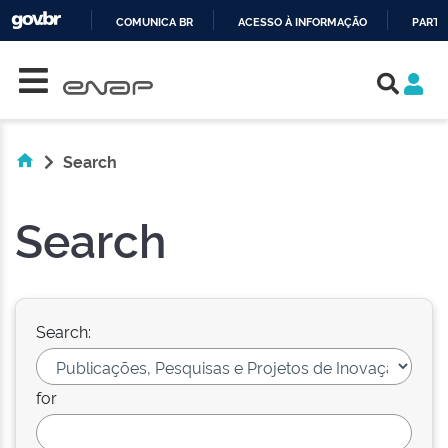
COMUNICA BR
ACESSO À INFORMAÇÃO
PARTI
Skip navigation
IR
PARA
O
CONTEÚDO
Search
Search
Search:
for