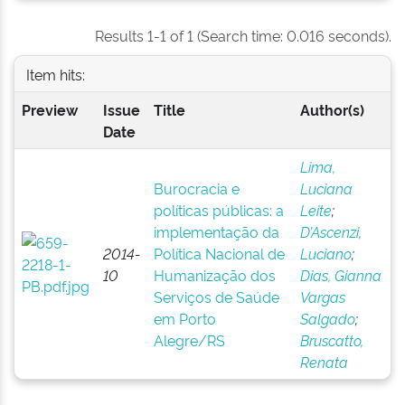
Results 1-1 of 1 (Search time: 0.016 seconds).
Item hits:
Preview
Issue
Title
Author(s)
Date
Lima,
Burocracia e
Luciana
políticas públicas: a
Leite
;
implementação da
D’Ascenzi,
2014-
Política Nacional de
Luciano
;
10
Humanização dos
Dias, Gianna
Serviços de Saúde
Vargas
em Porto
Salgado
;
Alegre/RS
Bruscatto,
Renata