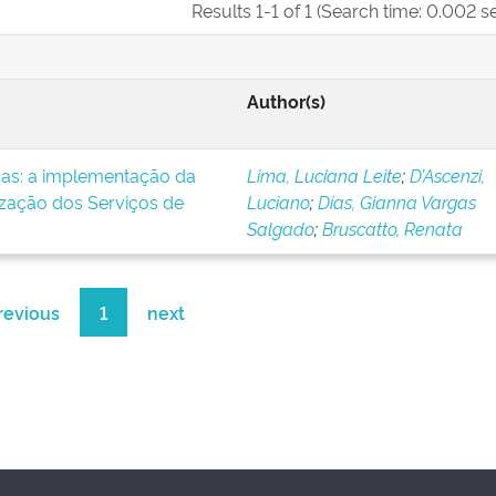
Results 1-1 of 1 (Search time: 0.002 s
Author(s)
icas: a implementação da
Lima, Luciana Leite
;
D’Ascenzi,
ização dos Serviços de
Luciano
;
Dias, Gianna Vargas
Salgado
;
Bruscatto, Renata
revious
1
next