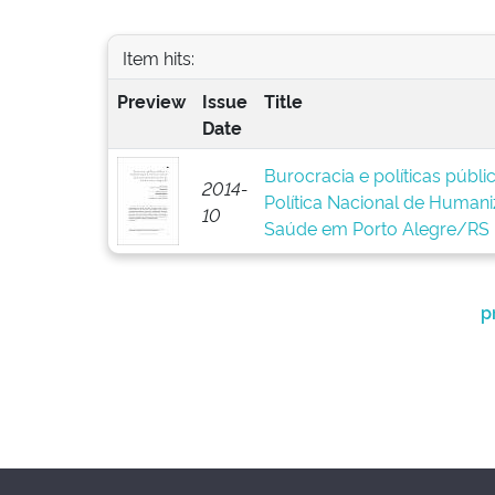
Item hits:
Preview
Issue
Title
Date
Burocracia e políticas públ
2014-
Política Nacional de Human
10
Saúde em Porto Alegre/RS
p