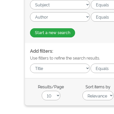
Start a new search
Add filters:
Use filters to refine the search results.
Results/Page
Sort items by