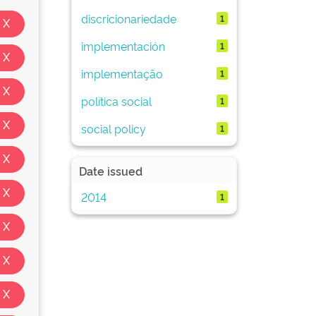
discricionariedade
1
implementación
1
implementação
1
política social
1
social policy
1
Date issued
2014
1