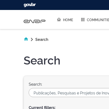
Skip navigation
HOME
COMMUNITI
Search
Search
Search:
Current filters: