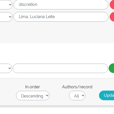
In order
Authors/record