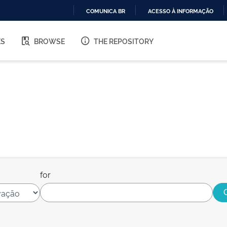
COMUNICA BR
ACESSO À INFORMAÇÃO
IR
PARA
ES
BROWSE
THE REPOSITORY
O
CONTEÚDO
for