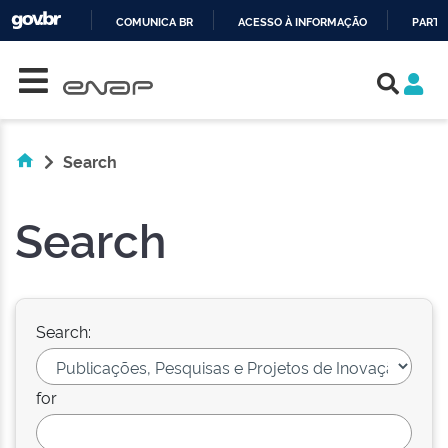
COMUNICA BR
ACESSO À INFORMAÇÃO
PARTI
Skip navigation
IR
PARA
O
CONTEÚDO
Search
Search
Search:
for