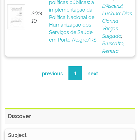
políticas públicas: a
D’Ascenzi,
implementação da
2014-
Luciano
;
Dias,
Política Nacional de
10
Gianna
Humanização dos
Vargas
Serviços de Saúde
Salgado
;
em Porto Alegre/RS
Bruscatto,
Renata
previous
1
next
Discover
Subject