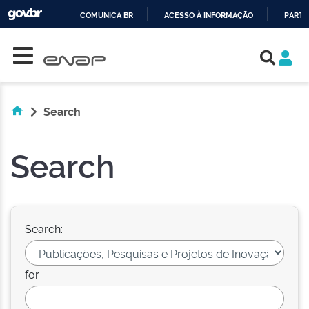
COMUNICA BR
ACESSO À INFORMAÇÃO
PARTI
Skip navigation
IR
PARA
O
CONTEÚDO
Search
Search
Search:
for