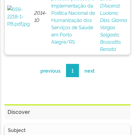
implementação da
D’Ascenzi,
2014-
Política Nacional de
Luciano
;
10
Humanização dos
Dias, Gianna
Serviços de Saúde
Vargas
em Porto
Salgado
;
Alegre/RS
Bruscatto,
Renata
previous
1
next
Discover
Subject