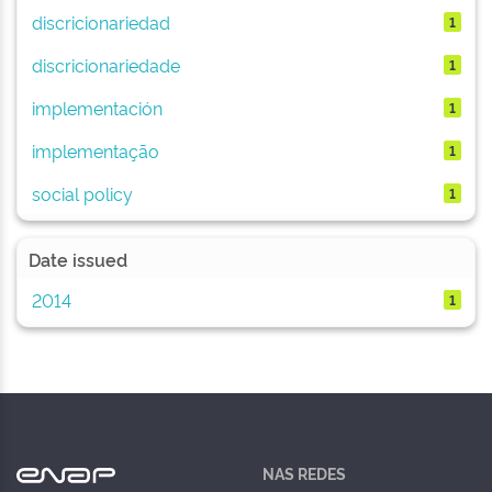
discricionariedad
1
discricionariedade
1
implementación
1
implementação
1
social policy
1
Date issued
2014
1
NAS REDES