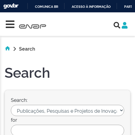
COMUNICA BR
ACESSO À INFORMAÇÃO
PARTI
Skip navigation
IR
PARA
O
CONTEÚDO
Search
Search
Search:
for