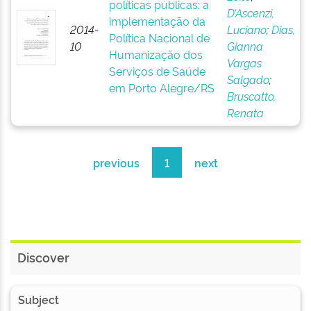
políticas públicas: a
D’Ascenzi,
implementação da
2014-
Luciano
;
Dias,
Política Nacional de
10
Gianna
Humanização dos
Vargas
Serviços de Saúde
Salgado
;
em Porto Alegre/RS
Bruscatto,
Renata
previous
1
next
Discover
Subject