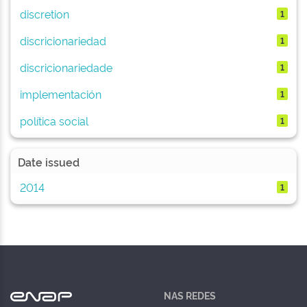
discretion
1
discricionariedad
1
discricionariedade
1
implementación
1
política social
1
Date issued
2014
1
NAS REDES