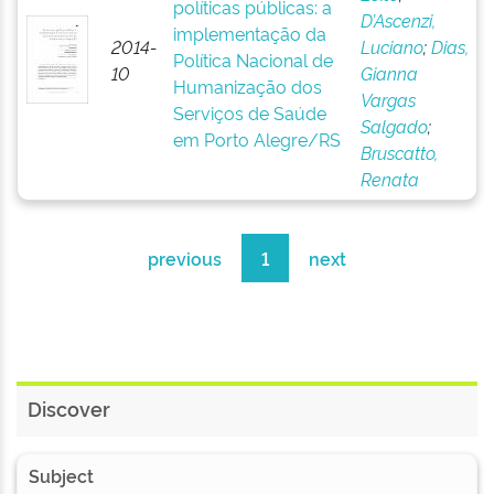
políticas públicas: a
D’Ascenzi,
implementação da
2014-
Luciano
;
Dias,
Política Nacional de
10
Gianna
Humanização dos
Vargas
Serviços de Saúde
Salgado
;
em Porto Alegre/RS
Bruscatto,
Renata
previous
1
next
Discover
Subject