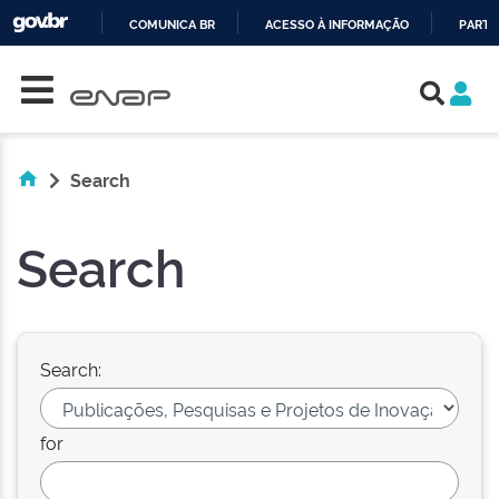
COMUNICA BR
ACESSO À INFORMAÇÃO
PARTI
Skip navigation
IR
PARA
O
CONTEÚDO
Search
Search
Search:
for