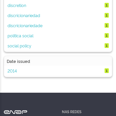
discretion
1
discricionariedad
1
discricionariedade
1
política social
1
social policy
1
Date issued
2014
1
NAS REDES