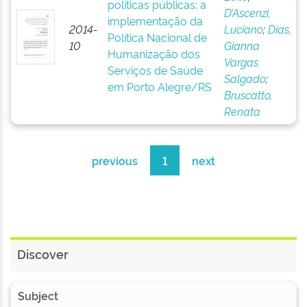
políticas públicas: a
D’Ascenzi,
implementação da
2014-
Luciano
;
Dias,
Política Nacional de
10
Gianna
Humanização dos
Vargas
Serviços de Saúde
Salgado
;
em Porto Alegre/RS
Bruscatto,
Renata
previous
1
next
Discover
Subject