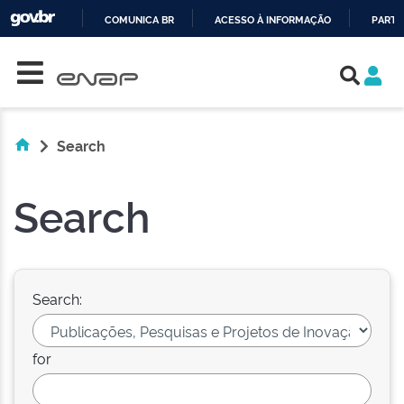
COMUNICA BR
ACESSO À INFORMAÇÃO
PARTI
Skip navigation
IR
PARA
O
CONTEÚDO
Search
Search
Search:
for