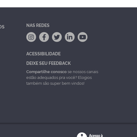
NAS REDES
OS
ACESSIBILIDADE
DEIXE SEU FEEDBACK
Compartilhe conosco
se nossos canais
estão adequados pra você? Elogios
também são super bem vindos!