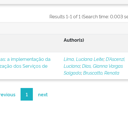
Results 1-1 of 1 (Search time: 0.003 s
Author(s)
icas: a implementação da
Lima, Luciana Leite
;
D’Ascenzi,
ização dos Serviços de
Luciano
;
Dias, Gianna Vargas
Salgado
;
Bruscatto, Renata
revious
1
next