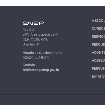
A ESCO
CURSO
Asa Sul
SPO Área Especial 2-A
SERVIÇ
CEP 70.610-900
Brasília/DF
PESQUI
ACONT
Horário de funcionamento
08h00 às 18h00
ACESSO
Contato
PERGUN
biblioteca@enap.gov.br
ESTATÍS