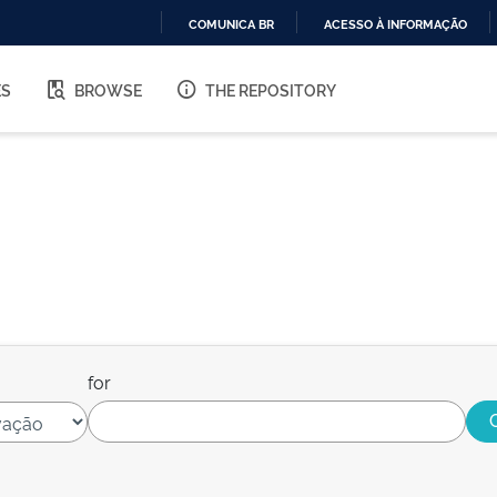
COMUNICA BR
ACESSO À INFORMAÇÃO
IR
PARA
ES
BROWSE
THE REPOSITORY
O
CONTEÚDO
for