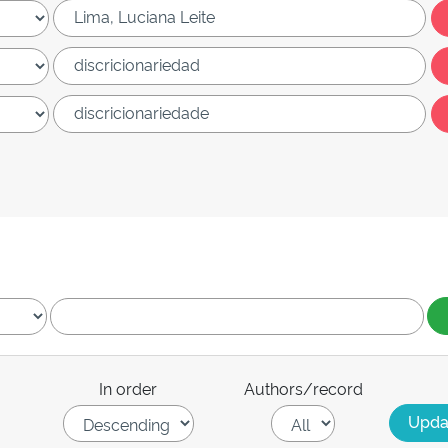
In order
Authors/record