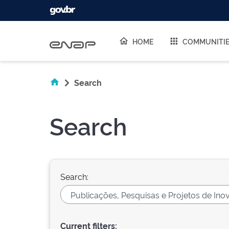
Skip navigation
HOME
COMMUNITI
Search
Search
Search:
Current filters: