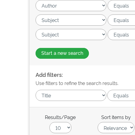
Start a new search
Add filters:
Use filters to refine the search results.
Results/Page
Sort items by