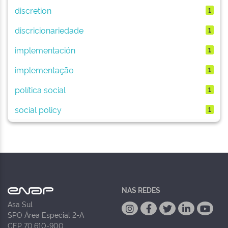
discretion
1
discricionariedade
1
implementación
1
implementação
1
política social
1
social policy
1
NAS REDES
Asa Sul
SPO Área Especial 2-A
CEP 70.610-900