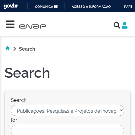
COMUNICA BR
ACESSO À INFORMAÇÃO
PARTI
Skip navigation
IR
PARA
O
CONTEÚDO
Search
Search
Search:
for