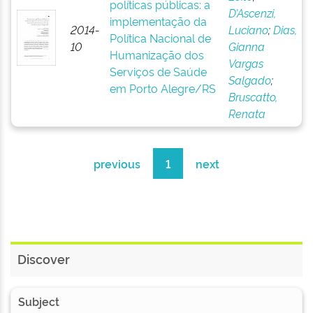
políticas públicas: a
D’Ascenzi,
implementação da
2014-
Luciano
;
Dias,
Política Nacional de
10
Gianna
Humanização dos
Vargas
Serviços de Saúde
Salgado
;
em Porto Alegre/RS
Bruscatto,
Renata
previous
1
next
Discover
Subject