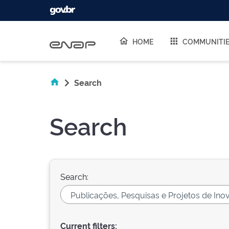
Skip navigation
HOME
COMMUNITI
Search
Search
Search:
Current filters: