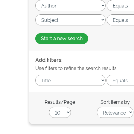
Start a new search
Add filters:
Use filters to refine the search results.
Results/Page
Sort items by