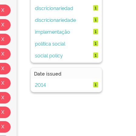
discricionariedad
1
discricionariedade
1
implementação
1
política social
1
social policy
1
Date issued
2014
1