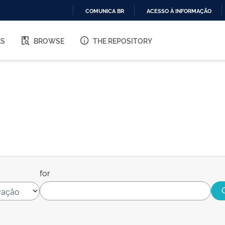
COMUNICA BR
ACESSO À INFORMAÇÃO
IR
PARA
ES
BROWSE
THE REPOSITORY
O
CONTEÚDO
for