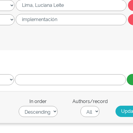
In order
Authors/record