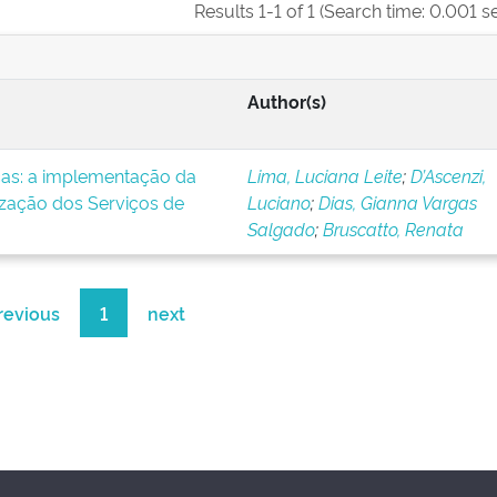
Results 1-1 of 1 (Search time: 0.001 s
Author(s)
icas: a implementação da
Lima, Luciana Leite
;
D’Ascenzi,
ização dos Serviços de
Luciano
;
Dias, Gianna Vargas
Salgado
;
Bruscatto, Renata
revious
1
next