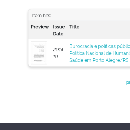
Item hits:
Preview
Issue
Title
Date
Burocracia e políticas públ
2014-
Política Nacional de Human
10
Saúde em Porto Alegre/RS
p