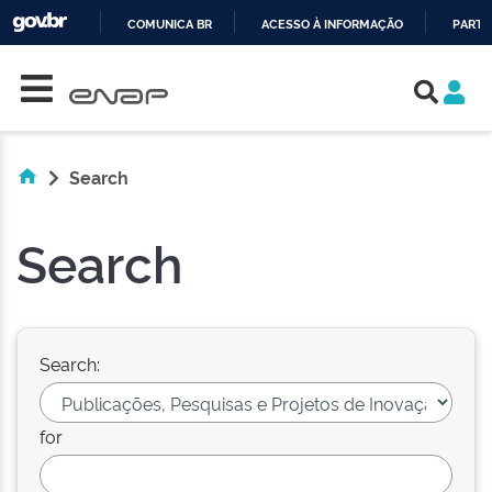
COMUNICA BR
ACESSO À INFORMAÇÃO
PARTI
Skip navigation
IR
PARA
O
CONTEÚDO
Search
Search
Search:
for