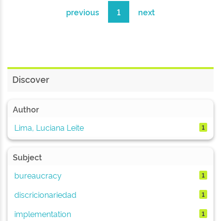
previous
1
next
Discover
Author
Lima, Luciana Leite
1
Subject
bureaucracy
1
discricionariedad
1
implementation
1