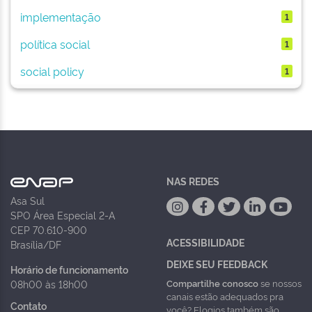
implementação
1
política social
1
social policy
1
NAS REDES
Asa Sul
SPO Área Especial 2-A
CEP 70.610-900
ACESSIBILIDADE
Brasília/DF
DEIXE SEU FEEDBACK
Horário de funcionamento
Compartilhe conosco
se nossos
08h00 às 18h00
canais estão adequados pra
Contato
você? Elogios também são