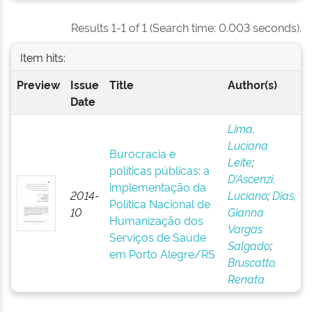
Results 1-1 of 1 (Search time: 0.003 seconds).
Item hits:
Preview
Issue
Title
Author(s)
Date
Lima,
Luciana
Burocracia e
Leite
;
políticas públicas: a
D’Ascenzi,
implementação da
2014-
Luciano
;
Dias,
Política Nacional de
10
Gianna
Humanização dos
Vargas
Serviços de Saúde
Salgado
;
em Porto Alegre/RS
Bruscatto,
Renata