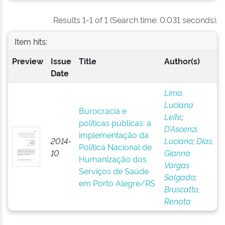
Results 1-1 of 1 (Search time: 0.031 seconds).
Item hits:
Preview
Issue
Title
Author(s)
Date
Lima,
Luciana
Burocracia e
Leite
;
políticas públicas: a
D’Ascenzi,
implementação da
2014-
Luciano
;
Dias,
Política Nacional de
10
Gianna
Humanização dos
Vargas
Serviços de Saúde
Salgado
;
em Porto Alegre/RS
Bruscatto,
Renata