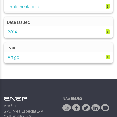
implementación
1
Date issued
2014
1
Type
Artigo
1
NAS REDES
Asa Sul
SPO Área Especial 2-A
CEP 70.610-900