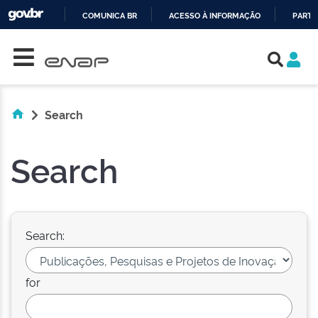
COMUNICA BR
ACESSO À INFORMAÇÃO
PARTI
Skip navigation
IR
PARA
O
CONTEÚDO
Search
Search
Search:
for