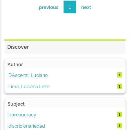
previous
1
next
Discover
Author
D’Ascenzi, Luciano
1
Lima, Luciana Leite
1
Subject
bureaucracy
1
discricionariedad
1