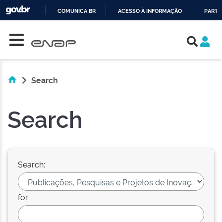
COMUNICA BR
ACESSO À INFORMAÇÃO
PARTI
Skip navigation
IR
PARA
O
CONTEÚDO
Search
Search
Search:
for