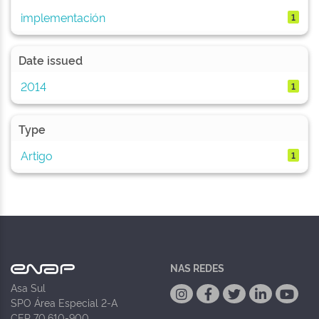
implementación
1
Date issued
2014
1
Type
Artigo
1
NAS REDES
Asa Sul
SPO Área Especial 2-A
CEP 70.610-900