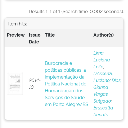
Results 1-1 of 1 (Search time: 0.002 seconds).
Item hits:
Preview
Issue
Title
Author(s)
Date
Lima,
Luciana
Burocracia e
Leite
;
políticas públicas: a
D’Ascenzi,
implementação da
2014-
Luciano
;
Dias,
Política Nacional de
10
Gianna
Humanização dos
Vargas
Serviços de Saúde
Salgado
;
em Porto Alegre/RS
Bruscatto,
Renata