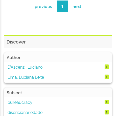
previous
1
next
Discover
Author
D’Ascenzi, Luciano
1
Lima, Luciana Leite
1
Subject
bureaucracy
1
discricionariedade
1