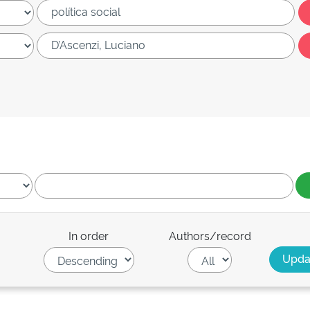
In order
Authors/record