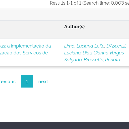
Results 1-1 of 1 (Search time: 0.003 s
Author(s)
icas: a implementação da
Lima, Luciana Leite
;
D’Ascenzi,
ização dos Serviços de
Luciano
;
Dias, Gianna Vargas
Salgado
;
Bruscatto, Renata
revious
1
next