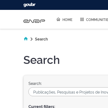
Skip navigation
HOME
COMMUNITI
Search
Search
Search:
Current filters: