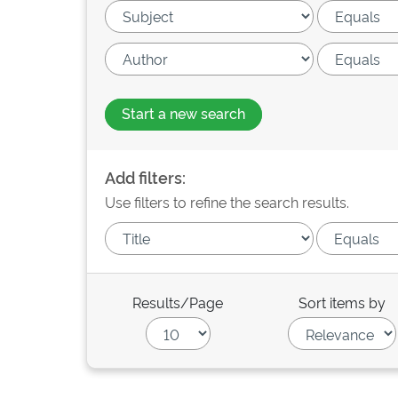
Start a new search
Add filters:
Use filters to refine the search results.
Results/Page
Sort items by