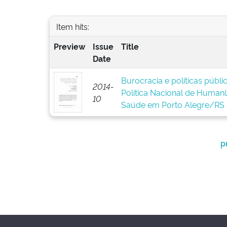
Item hits:
Preview
Issue
Title
Date
Burocracia e políticas públ
2014-
Política Nacional de Human
10
Saúde em Porto Alegre/RS
p