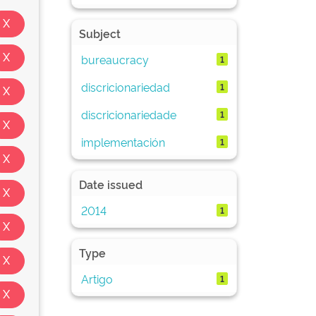
Subject
bureaucracy
1
discricionariedad
1
discricionariedade
1
implementación
1
Date issued
2014
1
Type
Artigo
1