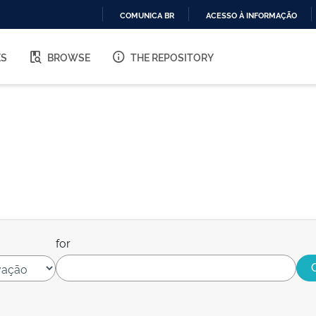
COMUNICA BR
ACESSO À INFORMAÇÃO
IR
PARA
ES
BROWSE
THE REPOSITORY
O
CONTEÚDO
for