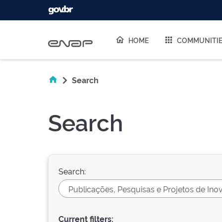
Skip navigation
HOME
COMMUNITI
Search
Search
Search:
Current filters: