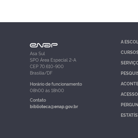
A ESCO
CURSO
Asa Sul
SPO Área Especial 2-A
SERVIÇ
CEP 70.610-900
Brasília/DF
PESQUI
ACONT
Horário de funcionamento
08h00 às 18h00
ACESSO
Contato
PERGUN
biblioteca@enap.gov.br
ESTATÍS