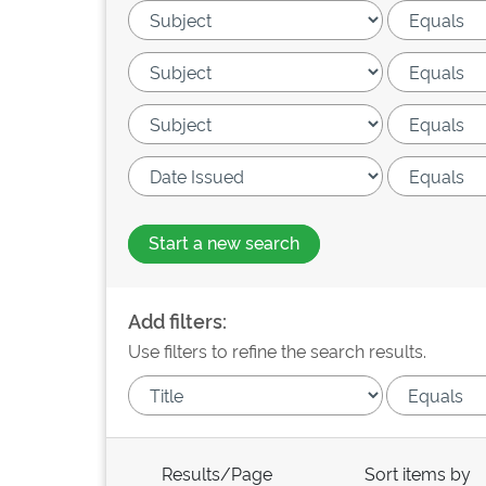
Start a new search
Add filters:
Use filters to refine the search results.
Results/Page
Sort items by