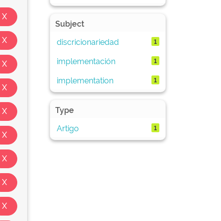
Subject
discricionariedad
1
implementación
1
implementation
1
Type
Artigo
1