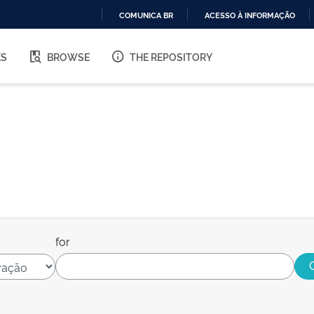
COMUNICA BR
ACESSO À INFORMAÇÃO
IR
PARA
ES
BROWSE
THE REPOSITORY
O
CONTEÚDO
for