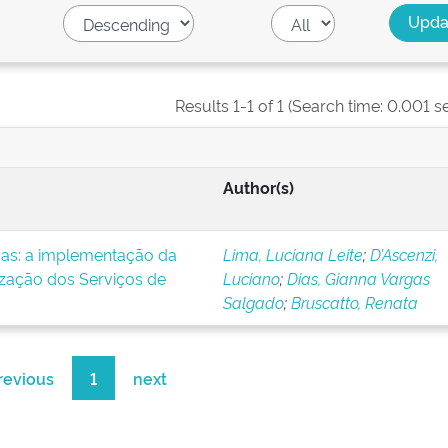
Results 1-1 of 1 (Search time: 0.001 s
Author(s)
icas: a implementação da
Lima, Luciana Leite
;
D’Ascenzi,
ização dos Serviços de
Luciano
;
Dias, Gianna Vargas
Salgado
;
Bruscatto, Renata
revious
1
next