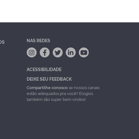
NAS REDES
OS
ACESSIBILIDADE
DEIXE SEU FEEDBACK
Compartilhe conosco
se nossos canais
estão adequados pra você? Elogios
também são super bem vindos!