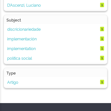
D’Ascenzi, Luciano
1
Subject
discricionariedade
1
implementación
1
implementation
1
política social
1
Type
Artigo
1