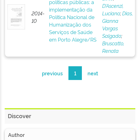
políticas públicas: a
D’Ascenzi,
implementação da
2014-
Luciano
;
Dias,
Política Nacional de
10
Gianna
Humanização dos
Vargas
Serviços de Saúde
Salgado
;
em Porto Alegre/RS
Bruscatto,
Renata
previous
1
next
Discover
Author