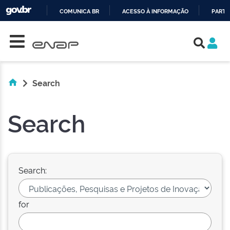
COMUNICA BR
ACESSO À INFORMAÇÃO
PARTI
Skip navigation
IR
PARA
O
CONTEÚDO
Search
Search
Search:
for