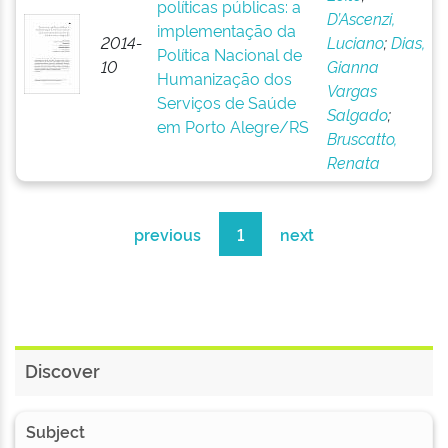
políticas públicas: a
D’Ascenzi,
implementação da
2014-
Luciano
;
Dias,
Política Nacional de
10
Gianna
Humanização dos
Vargas
Serviços de Saúde
Salgado
;
em Porto Alegre/RS
Bruscatto,
Renata
previous
1
next
Discover
Subject