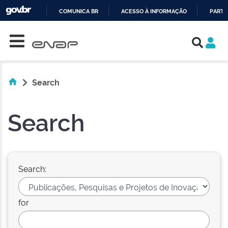
COMUNICA BR
ACESSO À INFORMAÇÃO
PARTI
Skip navigation
IR
PARA
O
CONTEÚDO
Search
Search
Search:
for