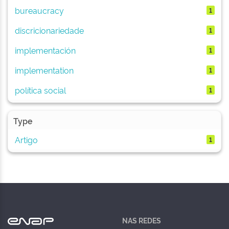
bureaucracy
1
discricionariedade
1
implementación
1
implementation
1
política social
1
Type
Artigo
1
NAS REDES