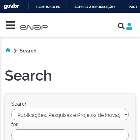
COMUNICA BR
ACESSO À INFORMAÇÃO
PARTI
Skip navigation
IR
PARA
O
CONTEÚDO
Search
Search
Search:
for