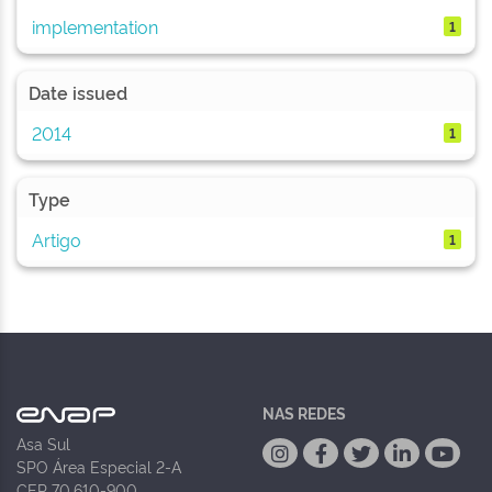
implementation
1
Date issued
2014
1
Type
Artigo
1
NAS REDES
Asa Sul
SPO Área Especial 2-A
CEP 70.610-900