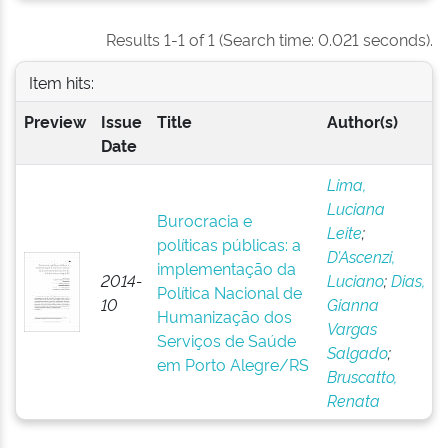
Results 1-1 of 1 (Search time: 0.021 seconds).
Item hits:
Preview
Issue
Title
Author(s)
Date
Lima,
Luciana
Burocracia e
Leite
;
políticas públicas: a
D’Ascenzi,
implementação da
2014-
Luciano
;
Dias,
Política Nacional de
10
Gianna
Humanização dos
Vargas
Serviços de Saúde
Salgado
;
em Porto Alegre/RS
Bruscatto,
Renata