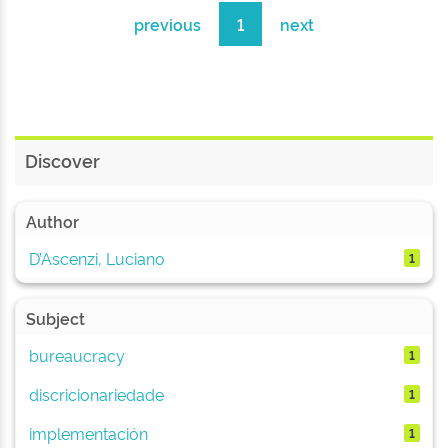
previous
1
next
Discover
Author
D’Ascenzi, Luciano
1
Subject
bureaucracy
1
discricionariedade
1
implementación
1