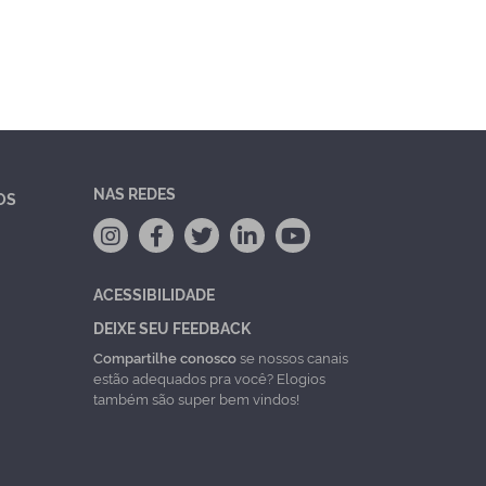
NAS REDES
OS
ACESSIBILIDADE
DEIXE SEU FEEDBACK
Compartilhe conosco
se nossos canais
estão adequados pra você? Elogios
também são super bem vindos!