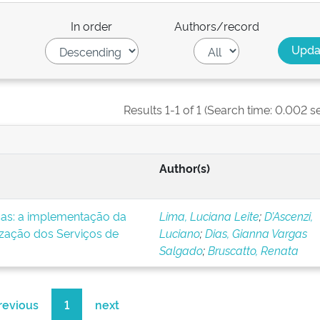
In order
Authors/record
Results 1-1 of 1 (Search time: 0.002 s
Author(s)
icas: a implementação da
Lima, Luciana Leite
;
D’Ascenzi,
ização dos Serviços de
Luciano
;
Dias, Gianna Vargas
Salgado
;
Bruscatto, Renata
revious
1
next