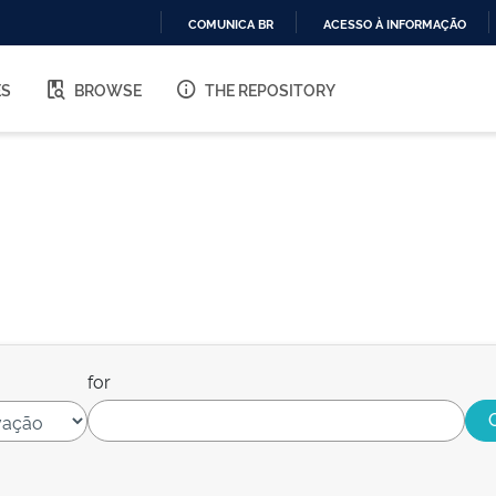
COMUNICA BR
ACESSO À INFORMAÇÃO
IR
PARA
ES
BROWSE
THE REPOSITORY
O
CONTEÚDO
for