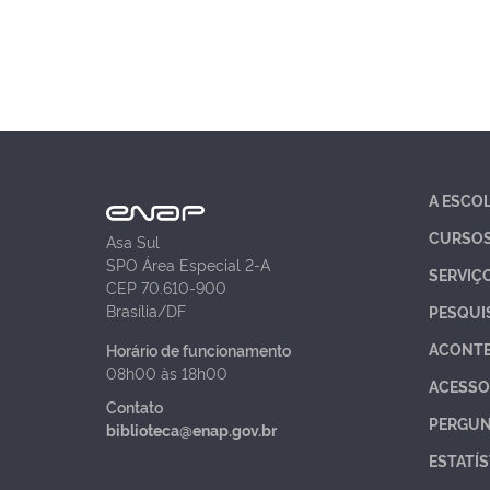
A ESCO
CURSO
Asa Sul
SPO Área Especial 2-A
SERVIÇ
CEP 70.610-900
Brasília/DF
PESQUI
ACONT
Horário de funcionamento
08h00 às 18h00
ACESSO
Contato
PERGUN
biblioteca@enap.gov.br
ESTATÍS