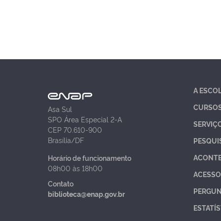
A ESCO
CURSO
Asa Sul
SPO Área Especial 2-A
SERVIÇ
CEP 70.610-900
Brasília/DF
PESQUI
ACONT
Horário de funcionamento
08h00 às 18h00
ACESSO
Contato
PERGUN
biblioteca@enap.gov.br
ESTATÍS