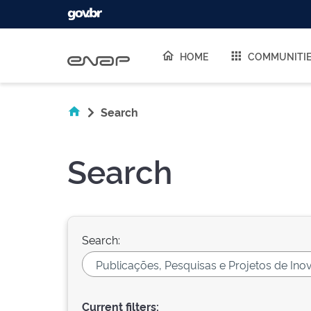
Skip navigation
HOME
COMMUNITI
Search
Search
Search:
Current filters: