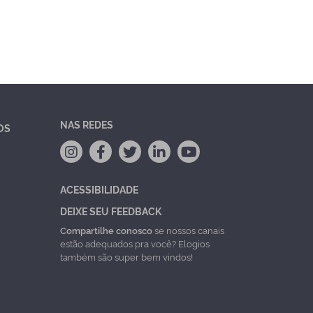
NAS REDES
OS
ACESSIBILIDADE
DEIXE SEU FEEDBACK
Compartilhe conosco
se nossos canais
estão adequados pra você? Elogios
também são super bem vindos!