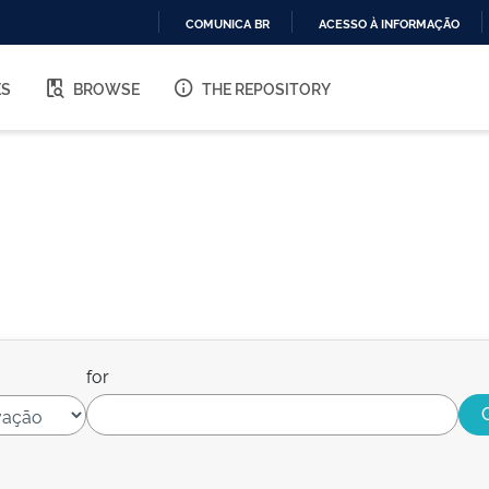
COMUNICA BR
ACESSO À INFORMAÇÃO
IR
PARA
ES
BROWSE
THE REPOSITORY
O
CONTEÚDO
for