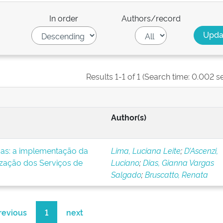
In order
Authors/record
Results 1-1 of 1 (Search time: 0.002 s
Author(s)
icas: a implementação da
Lima, Luciana Leite
;
D’Ascenzi,
ização dos Serviços de
Luciano
;
Dias, Gianna Vargas
Salgado
;
Bruscatto, Renata
revious
1
next