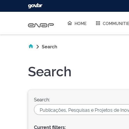
Skip navigation
HOME
COMMUNITI
Search
Search
Search:
Current filters: