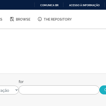
COMUNICA BR
ACESSO À INFORMAÇÃO
IR
PARA
ES
BROWSE
THE REPOSITORY
O
CONTEÚDO
for