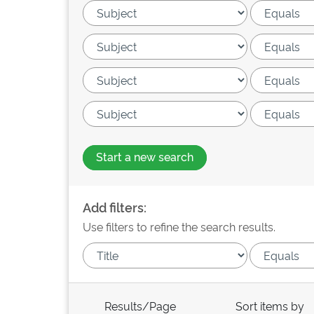
Start a new search
Add filters:
Use filters to refine the search results.
Results/Page
Sort items by