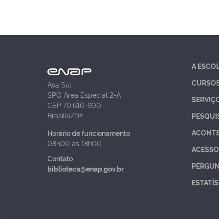
A ESCO
CURSO
Asa Sul
SPO Área Especial 2-A
SERVIÇ
CEP 70.610-900
Brasília/DF
PESQUI
ACONT
Horário de funcionamento
08h00 às 18h00
ACESSO
Contato
PERGUN
biblioteca@enap.gov.br
ESTATÍS