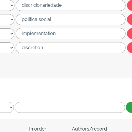
In order
Authors/record