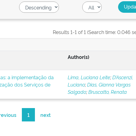
Results 1-1 of 1 (Search time: 0.046 s
Author(s)
icas: a implementação da
Lima, Luciana Leite
;
D’Ascenzi,
ização dos Serviços de
Luciano
;
Dias, Gianna Vargas
Salgado
;
Bruscatto, Renata
revious
1
next