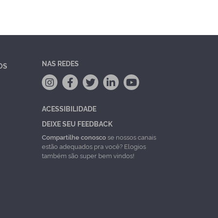
NAS REDES
OS
ACESSIBILIDADE
DEIXE SEU FEEDBACK
Compartilhe conosco
se nossos canais
estão adequados pra você? Elogios
também são super bem vindos!