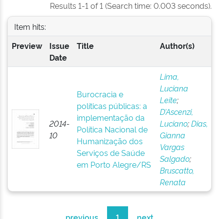
Results 1-1 of 1 (Search time: 0.003 seconds).
Item hits:
Preview
Issue
Title
Author(s)
Date
Lima,
Luciana
Burocracia e
Leite
;
políticas públicas: a
D’Ascenzi,
implementação da
2014-
Luciano
;
Dias,
Política Nacional de
10
Gianna
Humanização dos
Vargas
Serviços de Saúde
Salgado
;
em Porto Alegre/RS
Bruscatto,
Renata
previous
1
next