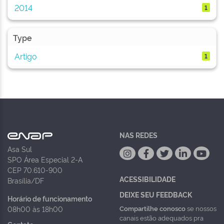
2014
1
Type
Artigo
1
NAS REDES
Asa Sul
SPO Área Especial 2-A
CEP 70.610-900
ACESSIBILIDADE
Brasília/DF
DEIXE SEU FEEDBACK
Horário de funcionamento
Compartilhe conosco
se nossos
08h00 às 18h00
canais estão adequados pra