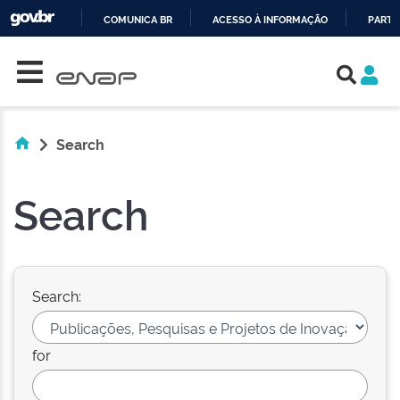
COMUNICA BR
ACESSO À INFORMAÇÃO
PARTI
Skip navigation
IR
PARA
O
CONTEÚDO
Search
Search
Search:
for