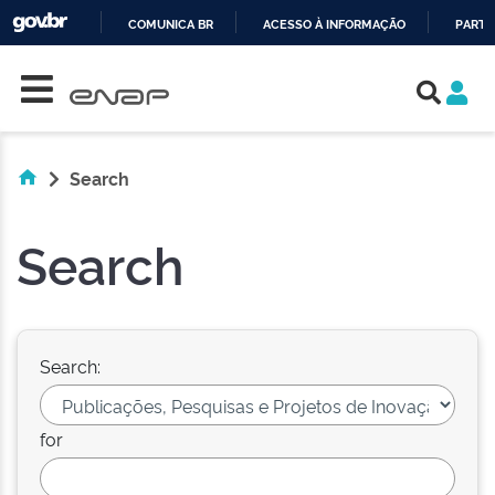
COMUNICA BR
ACESSO À INFORMAÇÃO
PARTI
Skip navigation
IR
PARA
O
CONTEÚDO
Search
Search
Search:
for