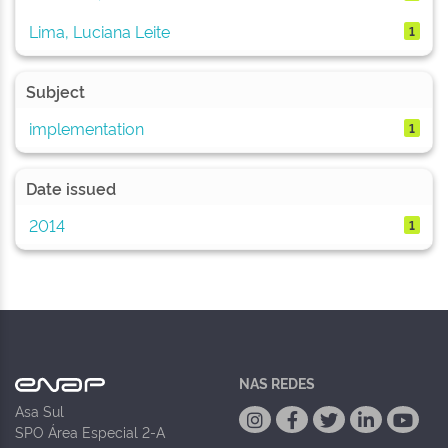
Lima, Luciana Leite
1
Subject
implementation
1
Date issued
2014
1
NAS REDES
Asa Sul
SPO Área Especial 2-A