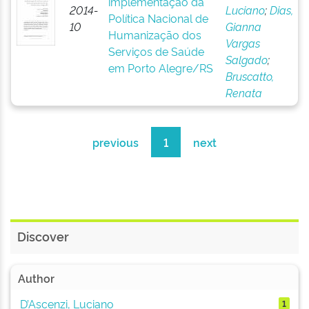
implementação da
2014-
Luciano
;
Dias,
Política Nacional de
10
Gianna
Humanização dos
Vargas
Serviços de Saúde
Salgado
;
em Porto Alegre/RS
Bruscatto,
Renata
previous
1
next
Discover
Author
D’Ascenzi, Luciano
1