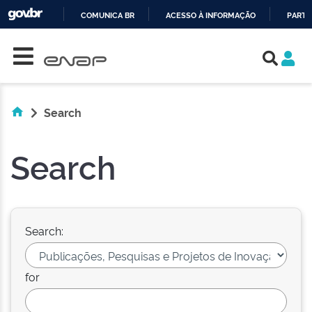
COMUNICA BR
ACESSO À INFORMAÇÃO
PARTI
Skip navigation
IR
PARA
O
CONTEÚDO
Search
Search
Search:
for