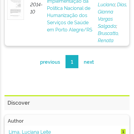
implementação da
2014-
Luciano
;
Dias,
Política Nacional de
10
Gianna
Humanização dos
Vargas
Serviços de Saúde
Salgado
;
em Porto Alegre/RS
Bruscatto,
Renata
previous
1
next
Discover
Author
Lima, Luciana Leite
1