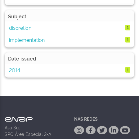
Subject
discretion
1
implementation
1
Date issued
2014
1
NAS REDES
Asa Sul
SPO Área Especial 2-A