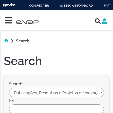
COMUNICA BR
ACESSO À INFORMAÇÃO
PARTI
Skip navigation
IR
PARA
O
CONTEÚDO
Search
Search
Search:
for