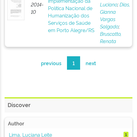
implementação da
2014-
Luciano
;
Dias,
Política Nacional de
10
Gianna
Humanização dos
Vargas
Serviços de Saúde
Salgado
;
em Porto Alegre/RS
Bruscatto,
Renata
previous
1
next
Discover
Author
Lima, Luciana Leite
1