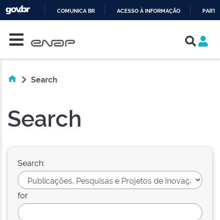
COMUNICA BR
ACESSO À INFORMAÇÃO
PARTI
Skip navigation
IR
PARA
O
CONTEÚDO
Search
Search
Search:
for