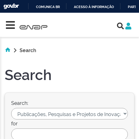
COMUNICA BR
ACESSO À INFORMAÇÃO
PARTI
Skip navigation
IR
PARA
O
CONTEÚDO
Search
Search
Search:
for