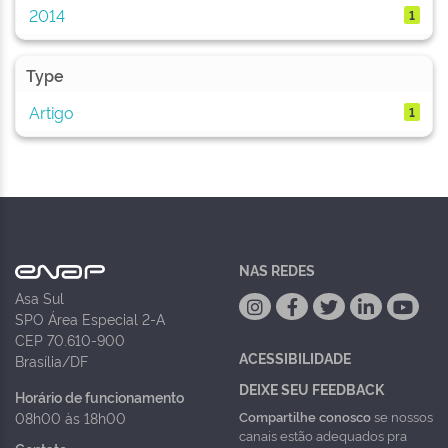
2014
1
Type
Artigo
1
NAS REDES
Asa Sul
SPO Área Especial 2-A
CEP 70.610-900
ACESSIBILIDADE
Brasília/DF
DEIXE SEU FEEDBACK
Horário de funcionamento
Compartilhe conosco
se nossos
08h00 às 18h00
canais estão adequados pra