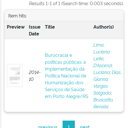
Results 1-1 of 1 (Search time: 0.003 seconds).
Item hits:
Preview
Issue
Title
Author(s)
Date
Lima,
Luciana
Burocracia e
Leite
;
políticas públicas: a
D’Ascenzi,
implementação da
2014-
Luciano
;
Dias,
Política Nacional de
10
Gianna
Humanização dos
Vargas
Serviços de Saúde
Salgado
;
em Porto Alegre/RS
Bruscatto,
Renata
previous
1
next