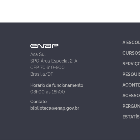
A ESCO
CURSO
Asa Sul
SPO Área Especial 2-A
SERVIÇ
CEP 70.610-900
Brasília/DF
PESQUI
ACONT
Horário de funcionamento
08h00 às 18h00
ACESSO
Contato
PERGUN
biblioteca@enap.gov.br
ESTATÍS