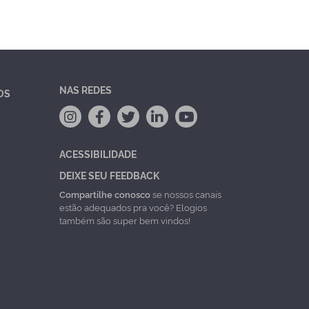
NAS REDES
OS
ACESSIBILIDADE
DEIXE SEU FEEDBACK
Compartilhe conosco
se nossos canais
estão adequados pra você? Elogios
também são super bem vindos!