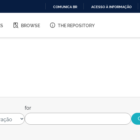
COMUNICA BR
ACESSO À INFORMAÇÃO
IR
PARA
ES
BROWSE
THE REPOSITORY
O
CONTEÚDO
for