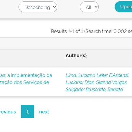
Results 1-1 of 1 (Search time: 0.002 s
Author(s)
icas: a implementação da
Lima, Luciana Leite
;
D’Ascenzi,
ização dos Serviços de
Luciano
;
Dias, Gianna Vargas
Salgado
;
Bruscatto, Renata
revious
1
next