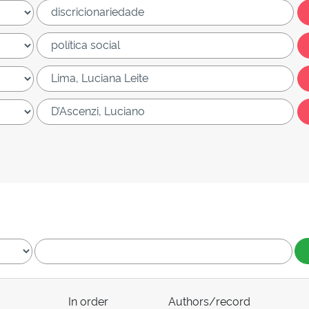
In order
Authors/record