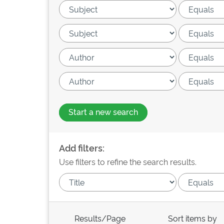
Start a new search
Add filters:
Use filters to refine the search results.
Results/Page
Sort items by