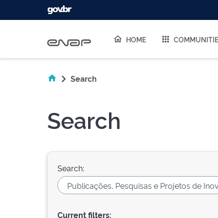
Skip navigation
HOME
COMMUNITI
Search
Search
Search:
Current filters: