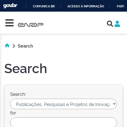
COMUNICA BR
ACESSO À INFORMAÇÃO
PARTI
Skip navigation
IR
PARA
O
CONTEÚDO
Search
Search
Search:
for