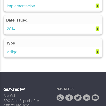
implementación
1
Date issued
2014
1
Type
Artigo
1
NAS REDES
Asa Sul
SPO Área Especial 2-A
CEP 70.610-900