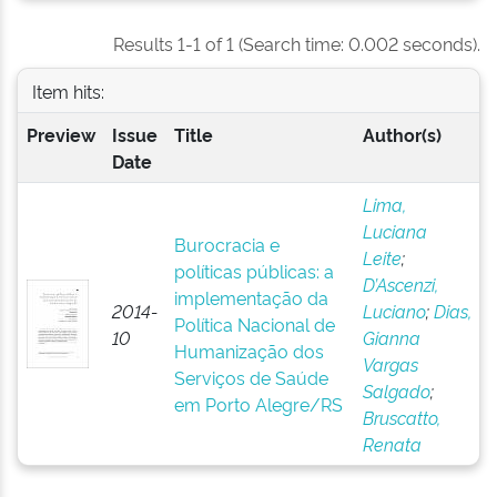
Results 1-1 of 1 (Search time: 0.002 seconds).
Item hits:
Preview
Issue
Title
Author(s)
Date
Lima,
Luciana
Burocracia e
Leite
;
políticas públicas: a
D’Ascenzi,
implementação da
2014-
Luciano
;
Dias,
Política Nacional de
10
Gianna
Humanização dos
Vargas
Serviços de Saúde
Salgado
;
em Porto Alegre/RS
Bruscatto,
Renata