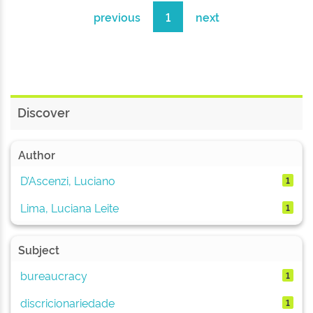
previous
1
next
Discover
Author
D’Ascenzi, Luciano
1
Lima, Luciana Leite
1
Subject
bureaucracy
1
discricionariedade
1