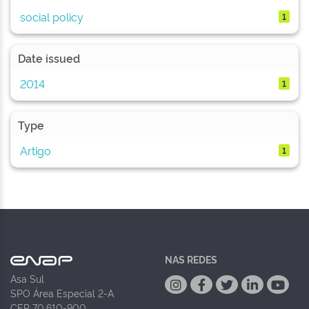
social policy
1
Date issued
2014
1
Type
Artigo
1
NAS REDES
Asa Sul
SPO Área Especial 2-A
CEP 70.610-900