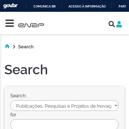
COMUNICA BR
ACESSO À INFORMAÇÃO
PARTI
Skip navigation
IR
PARA
O
CONTEÚDO
Search
Search
Search:
for