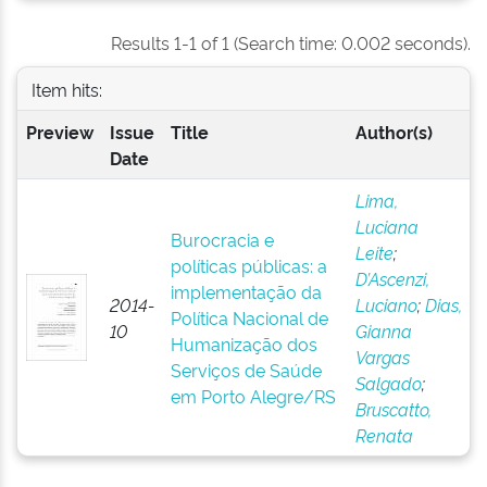
Results 1-1 of 1 (Search time: 0.002 seconds).
Item hits:
Preview
Issue
Title
Author(s)
Date
Lima,
Luciana
Burocracia e
Leite
;
políticas públicas: a
D’Ascenzi,
implementação da
2014-
Luciano
;
Dias,
Política Nacional de
10
Gianna
Humanização dos
Vargas
Serviços de Saúde
Salgado
;
em Porto Alegre/RS
Bruscatto,
Renata