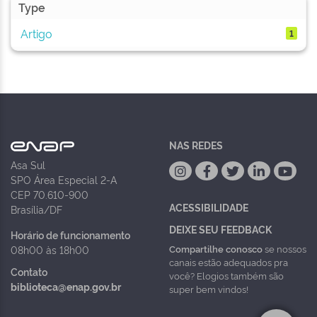
Type
Artigo
1
NAS REDES
Asa Sul
SPO Área Especial 2-A
CEP 70.610-900
ACESSIBILIDADE
Brasília/DF
DEIXE SEU FEEDBACK
Horário de funcionamento
Compartilhe conosco
se nossos
08h00 às 18h00
canais estão adequados pra
Contato
você? Elogios também são
biblioteca@enap.gov.br
super bem vindos!