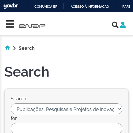
COMUNICA BR
ACESSO À INFORMAÇÃO
PARTI
Skip navigation
IR
PARA
O
CONTEÚDO
Search
Search
Search:
for