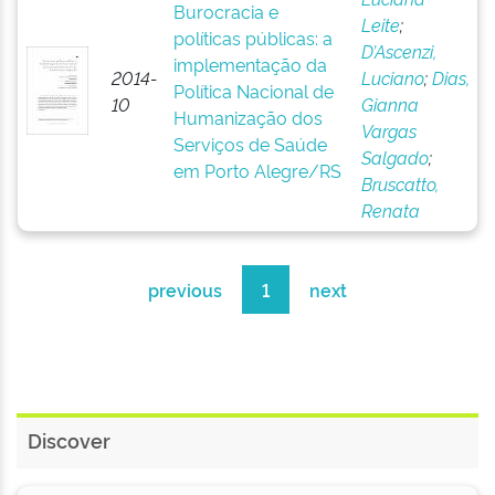
Burocracia e
Leite
;
políticas públicas: a
D’Ascenzi,
implementação da
2014-
Luciano
;
Dias,
Política Nacional de
10
Gianna
Humanização dos
Vargas
Serviços de Saúde
Salgado
;
em Porto Alegre/RS
Bruscatto,
Renata
previous
1
next
Discover