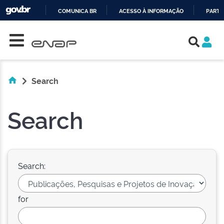
COMUNICA BR
ACESSO À INFORMAÇÃO
PARTI
Skip navigation
IR
PARA
O
CONTEÚDO
Search
Search
Search:
for