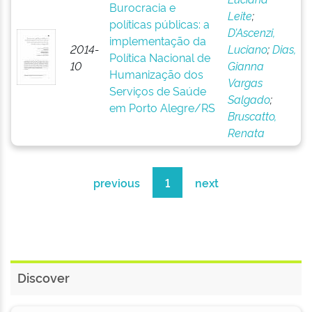
Burocracia e
Leite
;
políticas públicas: a
D’Ascenzi,
implementação da
2014-
Luciano
;
Dias,
Política Nacional de
10
Gianna
Humanização dos
Vargas
Serviços de Saúde
Salgado
;
em Porto Alegre/RS
Bruscatto,
Renata
previous
1
next
Discover