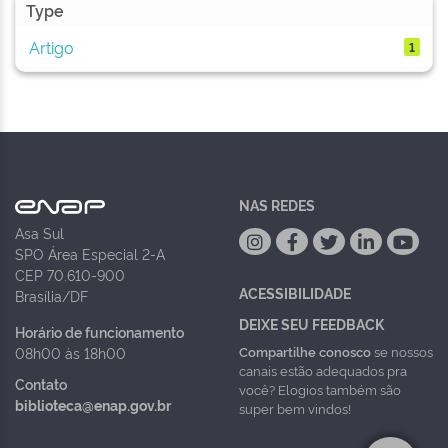
Type
Artigo
1
NAS REDES
Asa Sul
SPO Área Especial 2-A
CEP 70.610-900
ACESSIBILIDADE
Brasília/DF
DEIXE SEU FEEDBACK
Horário de funcionamento
Compartilhe conosco
se nossos
08h00 às 18h00
canais estão adequados pra
Contato
você? Elogios também são
biblioteca@enap.gov.br
super bem vindos!