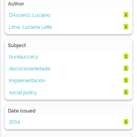
Author
D’Ascenzi, Luciano
1
Lima, Luciana Leite
1
Subject
bureaucracy
1
discricionariedade
1
implementación
1
social policy
1
Date issued
2014
1