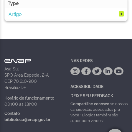
Type
Artigo
1
NAS REDES
Asa Sul
SPO Área Especial 2-A
CEP 70.610-900
ACESSIBILIDADE
Brasília/DF
DEIXE SEU FEEDBACK
Horário de funcionamento
Compartilhe conosco
se nossos
08h00 às 18h00
canais estão adequados pra
Contato
você? Elogios também são
biblioteca@enap.gov.br
super bem vindos!