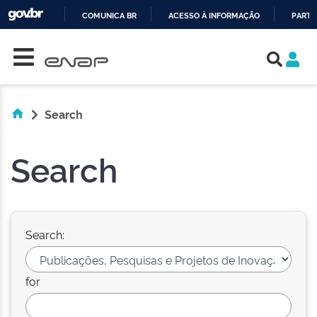
COMUNICA BR
ACESSO À INFORMAÇÃO
PARTI
Skip navigation
IR
PARA
O
CONTEÚDO
Search
Search
Search:
for