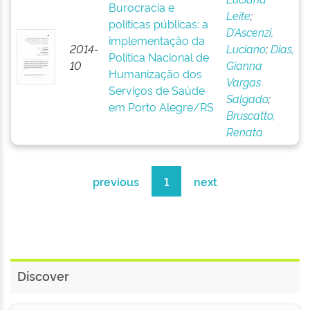
Burocracia e
Leite
;
políticas públicas: a
D’Ascenzi,
implementação da
2014-
Luciano
;
Dias,
Política Nacional de
10
Gianna
Humanização dos
Vargas
Serviços de Saúde
Salgado
;
em Porto Alegre/RS
Bruscatto,
Renata
previous
1
next
Discover