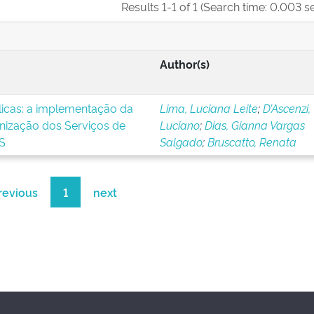
Results 1-1 of 1 (Search time: 0.003 s
Author(s)
blicas: a implementação da
Lima, Luciana Leite
;
D’Ascenzi,
nização dos Serviços de
Luciano
;
Dias, Gianna Vargas
S
Salgado
;
Bruscatto, Renata
revious
1
next