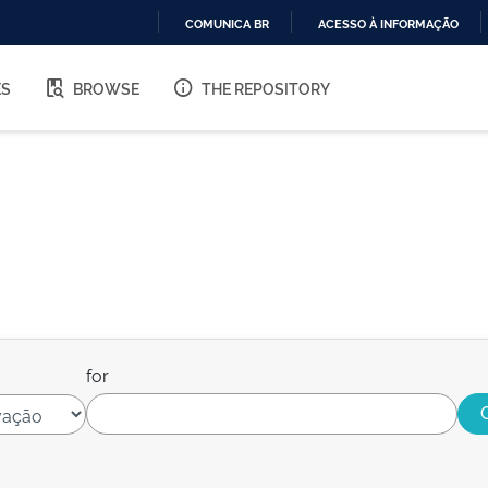
COMUNICA BR
ACESSO À INFORMAÇÃO
IR
PARA
ES
BROWSE
THE REPOSITORY
O
CONTEÚDO
for