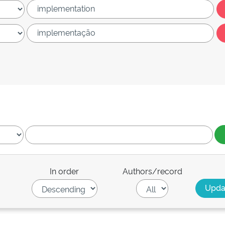
In order
Authors/record