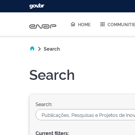
Skip navigation
HOME
COMMUNITI
Search
Search
Search:
Current filters: