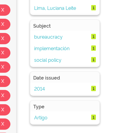
Lima, Luciana Leite
1
Subject
bureaucracy
1
implementación
1
social policy
1
Date issued
2014
1
Type
Artigo
1