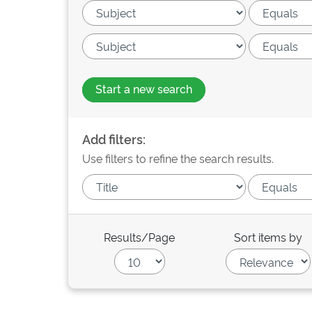
Start a new search
Add filters:
Use filters to refine the search results.
Results/Page
Sort items by