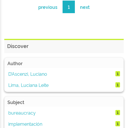
previous
1
next
Discover
Author
D’Ascenzi, Luciano
1
Lima, Luciana Leite
1
Subject
bureaucracy
1
implementación
1