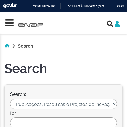
COMUNICA BR
ACESSO À INFORMAÇÃO
PARTI
Skip navigation
IR
PARA
O
CONTEÚDO
Search
Search
Search:
for