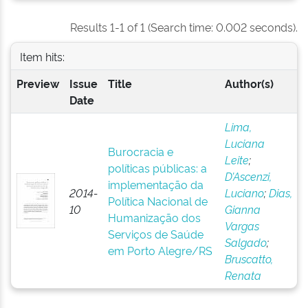
Results 1-1 of 1 (Search time: 0.002 seconds).
Item hits:
Preview
Issue
Title
Author(s)
Date
Lima,
Luciana
Burocracia e
Leite
;
políticas públicas: a
D’Ascenzi,
implementação da
2014-
Luciano
;
Dias,
Política Nacional de
10
Gianna
Humanização dos
Vargas
Serviços de Saúde
Salgado
;
em Porto Alegre/RS
Bruscatto,
Renata