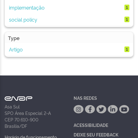
implementação
1
social policy
1
Type
Artigo
1
NAS REDES
Asa Sul
SPO Área Especial 2-A
CEP 70.610-900
ACESSIBILIDADE
Brasília/DF
DEIXE SEU FEEDBACK
Horário de funcionamento