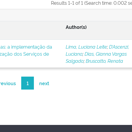
Results 1-1 of 1 (Search time: 0.002 s
Author(s)
icas: a implementação da
Lima, Luciana Leite
;
D’Ascenzi,
ização dos Serviços de
Luciano
;
Dias, Gianna Vargas
Salgado
;
Bruscatto, Renata
revious
1
next