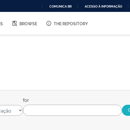
COMUNICA BR
ACESSO À INFORMAÇÃO
IR
PARA
ES
BROWSE
THE REPOSITORY
O
CONTEÚDO
for