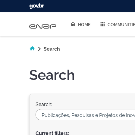
Skip navigation
HOME
COMMUNITI
Search
Search
Search:
Current filters: