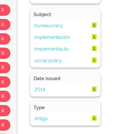
Subject
bureaucracy
1
implementación
1
implementação
1
social policy
1
Date issued
2014
1
Type
Artigo
1