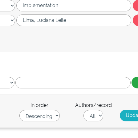
In order
Authors/record