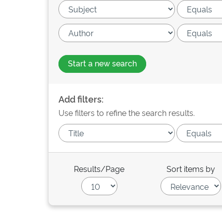
Start a new search
Add filters:
Use filters to refine the search results.
Results/Page
Sort items by