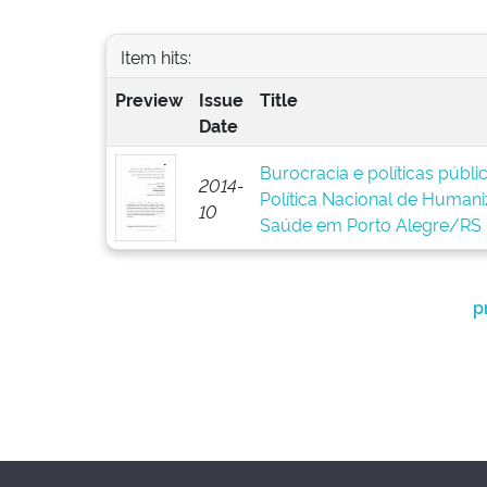
Item hits:
Preview
Issue
Title
Date
Burocracia e políticas públ
2014-
Política Nacional de Human
10
Saúde em Porto Alegre/RS
p