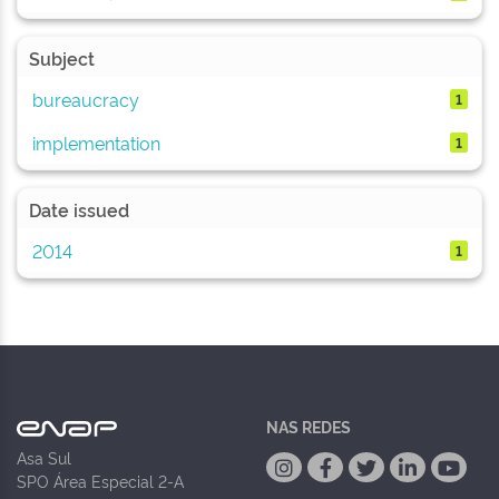
Subject
bureaucracy
1
implementation
1
Date issued
2014
1
NAS REDES
Asa Sul
SPO Área Especial 2-A