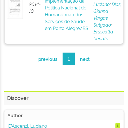
implementação da
2014-
Luciano
;
Dias,
Política Nacional de
10
Gianna
Humanização dos
Vargas
Serviços de Saúde
Salgado
;
em Porto Alegre/RS
Bruscatto,
Renata
previous
1
next
Discover
Author
D’Ascenzi, Luciano
1