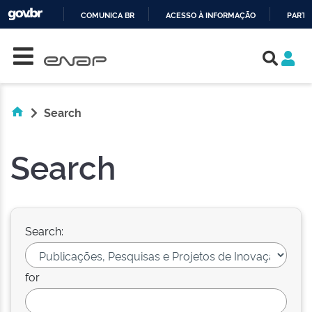
COMUNICA BR
ACESSO À INFORMAÇÃO
PARTI
Skip navigation
IR
PARA
O
CONTEÚDO
Search
Search
Search:
for